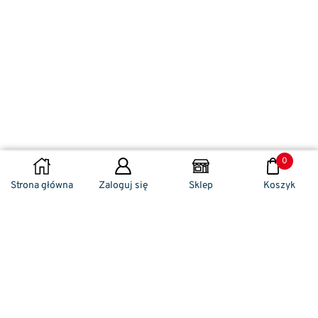
0
DODAJ DO KOSZYKA
Strona główna
Zaloguj się
Sklep
Koszyk
Naszym codziennym zadaniem jest