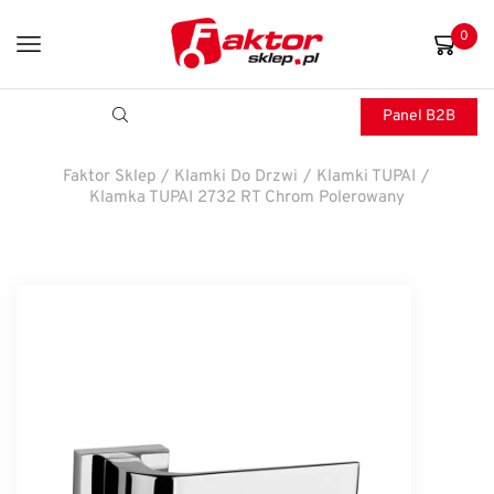
0
Panel B2B
Faktor Sklep
/
Klamki Do Drzwi
/
Klamki TUPAI
/
Klamka TUPAI 2732 RT Chrom Polerowany