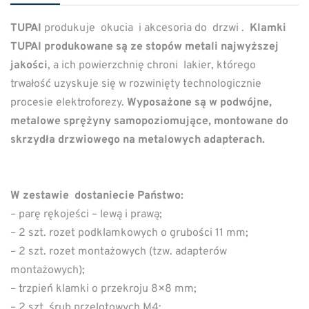
TUPAI
produkuje okucia i akcesoria do drzwi .
Klamki
TUPAI produkowane są ze stopów metali najwyższej
jakości
, a ich powierzchnię chroni lakier, którego
trwałość uzyskuje się w rozwinięty technologicznie
procesie elektroforezy.
Wyposażone są w podwójne,
metalowe sprężyny samopoziomujące, montowane do
skrzydła drzwiowego na metalowych adapterach.
W zestawie dostaniecie Państwo:
– parę rękojeści – lewą i prawą;
– 2 szt. rozet podklamkowych o grubości 11 mm;
– 2 szt. rozet montażowych (tzw. adapterów
montażowych);
– trzpień klamki o przekroju 8×8 mm;
– 2 szt. śrub przelotowych M4;