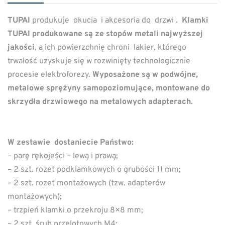
TUPAI
produkuje okucia i akcesoria do drzwi .
Klamki
TUPAI produkowane są ze stopów metali najwyższej
jakości
, a ich powierzchnię chroni lakier, którego
trwałość uzyskuje się w rozwinięty technologicznie
procesie elektroforezy.
Wyposażone są w podwójne,
metalowe sprężyny samopoziomujące, montowane do
skrzydła drzwiowego na metalowych adapterach.
W zestawie dostaniecie Państwo:
– parę rękojeści – lewą i prawą;
– 2 szt. rozet podklamkowych o grubości 11 mm;
– 2 szt. rozet montażowych (tzw. adapterów
montażowych);
– trzpień klamki o przekroju 8×8 mm;
– 2 szt. śrub przelotowych M4;