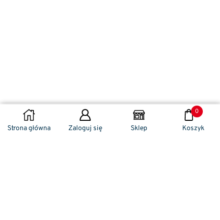
0
DODAJ DO KOSZYKA
Strona główna
Zaloguj się
Sklep
Koszyk
Naszym codziennym zadaniem jest