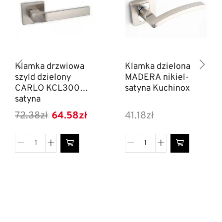
Klamka drzwiowa
Klamka dzielona
szyld dzielony
MADERA nikiel-
CARLO KCL300
satyna Kuchinox
satyna
72.38
zł
64.58
zł
41.18
zł