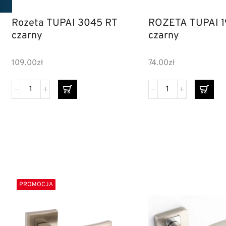
Rozeta TUPAI 3045 RT
ROZETA TUPAI 1
czarny
czarny
109.00
zł
74.00
zł
PROMOCJA