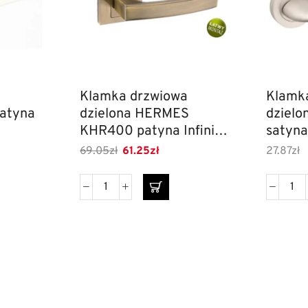
Klamka drzwiowa
Klamk
atyna
dzielona HERMES
dzielo
KHR400 patyna Infinity
satyna
Line
69.05
zł
61.25
zł
27.87
zł