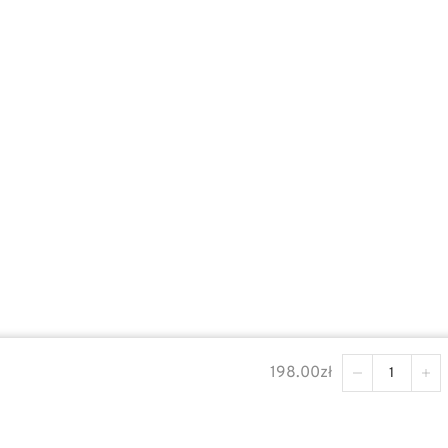
© FAKTOR INNOWACJE 2023
198.00
zł