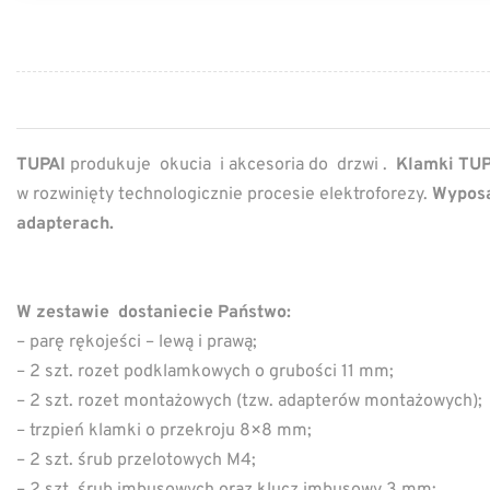
TUPAI
produkuje okucia i akcesoria do drzwi .
Klamki TUP
w rozwinięty technologicznie procesie elektroforezy.
Wyposa
adapterach.
W zestawie dostaniecie Państwo:
– parę rękojeści – lewą i prawą;
– 2 szt. rozet podklamkowych o grubości 11 mm;
– 2 szt. rozet montażowych (tzw. adapterów montażowych);
– trzpień klamki o przekroju 8×8 mm;
– 2 szt. śrub przelotowych M4;
– 2 szt. śrub imbusowych oraz klucz imbusowy 3 mm;