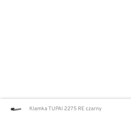
również o to, by były niezwykle
wygodne i praktyczne w
codziennym użytkowaniu.
Klamka TUPAI 2275 RE czarny