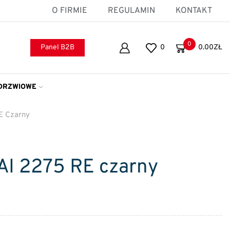
O FIRMIE
REGULAMIN
KONTAKT
0
Panel B2B
0
0.00
ZŁ
DRZWIOWE
E Czarny
AI 2275 RE czarny