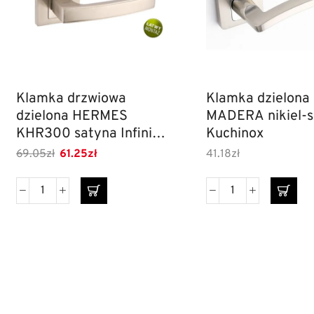
Klamka drzwiowa
Klamka dzielona
dzielona HERMES
MADERA nikiel-s
KHR300 satyna Infinity
Kuchinox
Line
69.05
zł
61.25
zł
41.18
zł