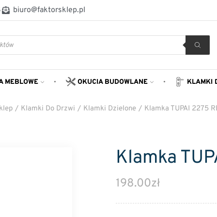
8
biuro@faktorsklep.pl
A MEBLOWE
OKUCIA BUDOWLANE
KLAMKI 
klep
/
Klamki Do Drzwi
/
Klamki Dzielone
/
Klamka TUPAI 2275 R
Klamka TUP
198.00
zł