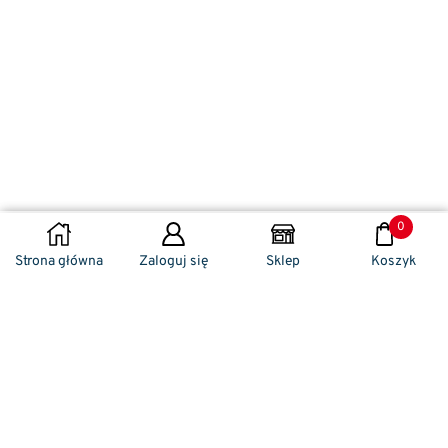
0
DODAJ DO KOSZYKA
Strona główna
Zaloguj się
Sklep
Koszyk
Naszym codziennym zadaniem jest