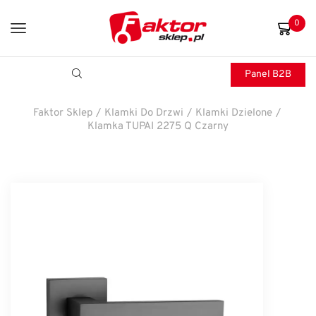
0
Panel B2B
Faktor Sklep
/
Klamki Do Drzwi
/
Klamki Dzielone
/
Klamka TUPAI 2275 Q Czarny