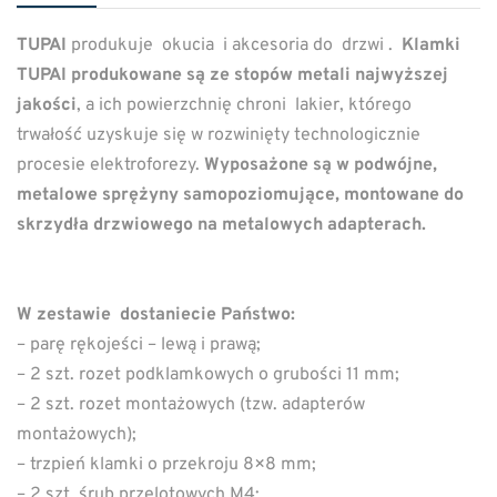
TUPAI
produkuje okucia i akcesoria do drzwi .
Klamki
TUPAI produkowane są ze stopów metali najwyższej
jakości
, a ich powierzchnię chroni lakier, którego
trwałość uzyskuje się w rozwinięty technologicznie
procesie elektroforezy.
Wyposażone są w podwójne,
metalowe sprężyny samopoziomujące, montowane do
skrzydła drzwiowego na metalowych adapterach.
W zestawie dostaniecie Państwo:
– parę rękojeści – lewą i prawą;
– 2 szt. rozet podklamkowych o grubości 11 mm;
– 2 szt. rozet montażowych (tzw. adapterów
montażowych);
– trzpień klamki o przekroju 8×8 mm;
– 2 szt. śrub przelotowych M4;