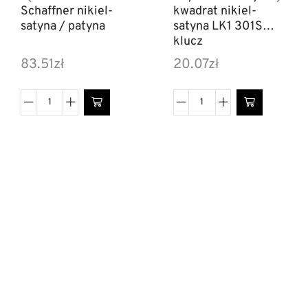
Schaffner nikiel-
kwadrat nikiel-
satyna / patyna
satyna LK1 301S
klucz
83.51
zł
20.07
zł