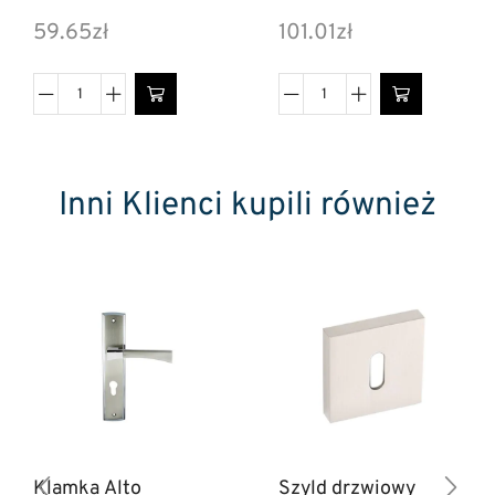
59.65
zł
101.01
zł
Inni Klienci kupili również
Klamka Alto
Szyld drzwiowy