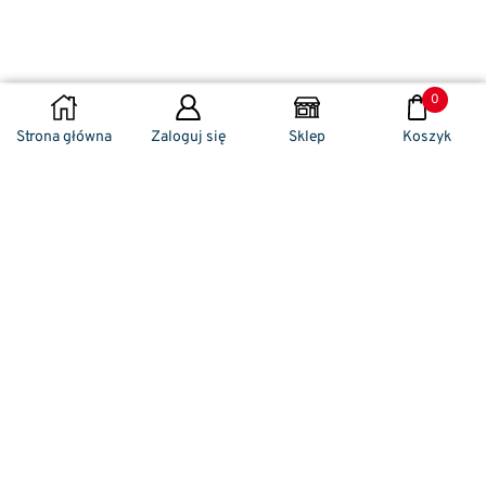
0
DODAJ DO KOSZYKA
Strona główna
Zaloguj się
Sklep
Koszyk
Naszym codziennym zadaniem jest
zwracanie szczególnej uwagi na detale. To w
nich drzemie sekret funkcjonalności oraz
harmonia piękna. Dzięki temu, iż udaje nam
się wprowadzić do oferty sprzedaży
nowoczesne i ergonomiczne w swym