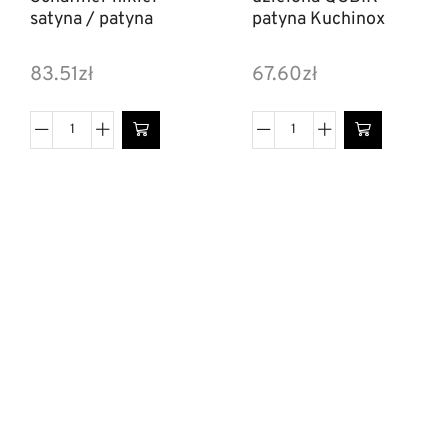
satyna / patyna
patyna Kuchinox
83.51
zł
67.60
zł