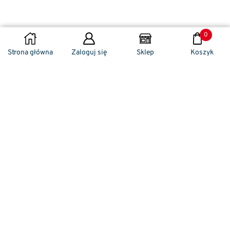
0
DODAJ DO KOSZYKA
Strona główna
Zaloguj się
Sklep
Koszyk
Naszym codziennym zadaniem jest
zwracanie szczególnej uwagi na detale. To w
nich drzemie sekret funkcjonalności oraz
harmonia piękna. Dzięki temu, iż udaje nam
się wprowadzić do oferty sprzedaży
nowoczesne i ergonomiczne w swym
kształcie klamki drzwiowe, jak również