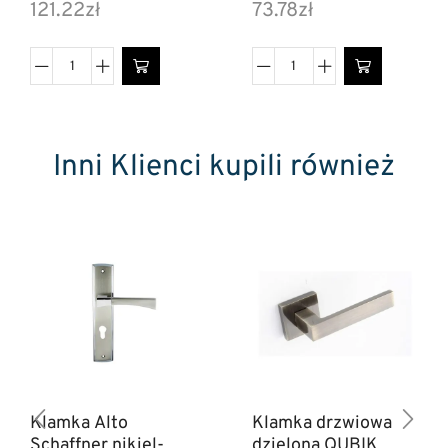
121.22
zł
73.78
zł
Inni Klienci kupili również
Klamka Alto
Klamka drzwiowa
Schaffner nikiel-
dzielona QUBIK