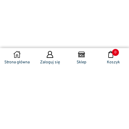
0
WYBIERZ OPCJE
Strona główna
Zaloguj się
Sklep
Koszyk
Naszym codziennym zadaniem jest
zwracanie szczególnej uwagi na detale. To w
nich drzemie sekret funkcjonalności oraz