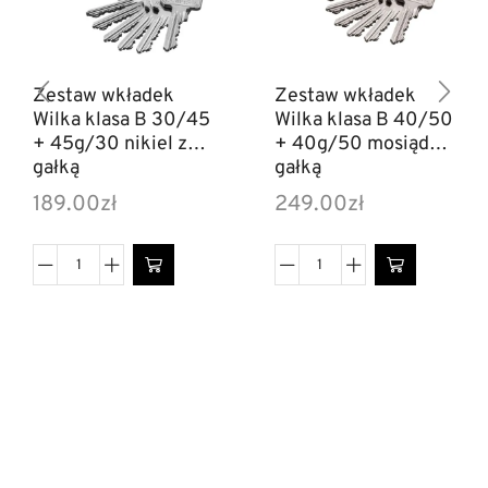
Zestaw wkładek
Zestaw wkładek
Wilka klasa B 30/45
Wilka klasa B 40/50
+ 45g/30 nikiel z
+ 40g/50 mosiądz z
gałką
gałką
189.00
zł
249.00
zł