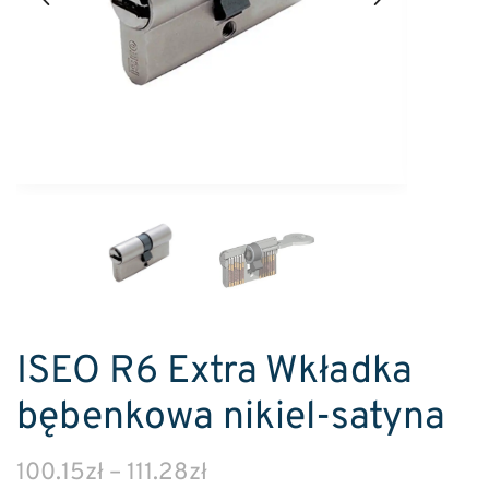
ISEO R6 Extra Wkładka
bębenkowa nikiel-satyna
100.15
zł
–
111.28
zł