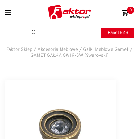
0
Panel B2B
Faktor Sklep
/
Akcesoria Meblowe
/
Gałki Meblowe Gamet
/
GAMET GAŁKA GW19-SW (Swarovski)