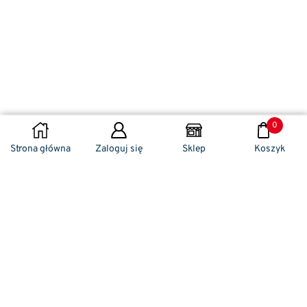
0
DODAJ DO KOSZYKA
Strona główna
Zaloguj się
Sklep
Koszyk
Naszym codziennym zadaniem jest
zwracanie szczególnej uwagi na detale. To w
nich drzemie sekret funkcjonalności oraz