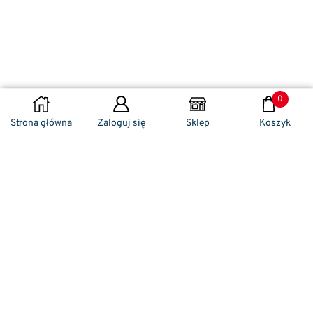
0
DODAJ DO KOSZYKA
Strona główna
Zaloguj się
Sklep
Koszyk
Naszym codziennym zadaniem jest
zwracanie szczególnej uwagi na detale. To w
nich drzemie sekret funkcjonalności oraz
harmonia piękna. Dzięki temu, iż udaje nam