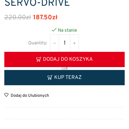
SERVO-DRIVE
220.00
zł
187.50
zł
Na stanie
DODAJ DO KOSZYKA
LUB
KUP TERAZ
Dodaj do Ulubionych