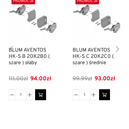
PROMOCJA
PROMOCJA
BLUM AVENTOS
BLUM AVENTOS
HK-S B 20K2B0 (
HK-S C 20K2C0 (
szare ) słaby
szare ) średnie
111.00
zł
94.00
zł
99.99
zł
93.00
zł