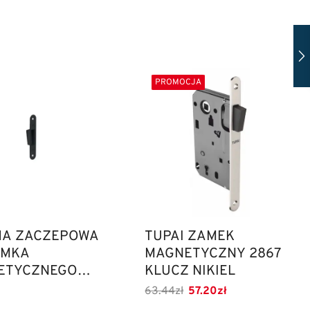
PROMOCJA
HA ZACZEPOWA
TUPAI ZAMEK
AMKA
MAGNETYCZNY 2867
ETYCZNEGO
KLUCZ NIKIEL
 2865-153,
63.44
zł
57.20
zł
NY