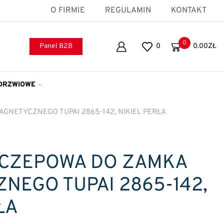
O FIRMIE
REGULAMIN
KONTAKT
0
Panel B2B
0
0.00
ZŁ
DRZWIOWE
NETYCZNEGO TUPAI 2865-142, NIKIEL PERŁA
ACZEPOWA DO ZAMKA
NEGO TUPAI 2865-142,
ŁA