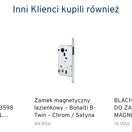
Inni Klienci kupili również
Zamek magnetyczny
BLAC
3598
łazienkowy – Bonaiti B-
DO Z
L
Twin – Chrom / Satyna
MAGN
TUPAI
44.90
zł
15.00
zł
CZAR