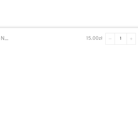
...
15.00
zł