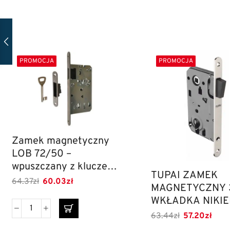
PROMOCJA
PROMOCJA
Zamek magnetyczny
LOB 72/50 –
wpuszczany z kluczem
TUPAI ZAMEK
– regulowany zaczep
64.37
zł
60.03
zł
MAGNETYCZNY 
WKŁADKA NIKIE
85mm
63.44
zł
57.20
zł