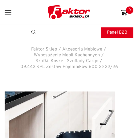
0
Panel B2B
Faktor Sklep
/
Akcesoria Meblowe
/
Wyposażenie Mebli Kuchennych
/
Szafki, Kosze I Szuflady Cargo
/
09.442.KPL Zestaw Pojemników 600 2×22/26