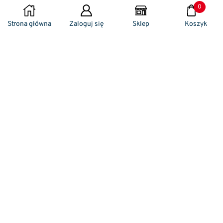
0
DODAJ DO KOSZYKA
Strona główna
Zaloguj się
Sklep
Koszyk
Naszym codziennym zadaniem jest
zwracanie szczególnej uwagi na detale. To w
nich drzemie sekret funkcjonalności oraz
harmonia piękna. Dzięki temu, iż udaje nam
się wprowadzić do oferty sprzedaży
nowoczesne i ergonomiczne w swym
kształcie klamki drzwiowe, jak również
zróżnicowane w swej stylistyce uchwyty
meblowe – jesteśmy w stanie zaproponować