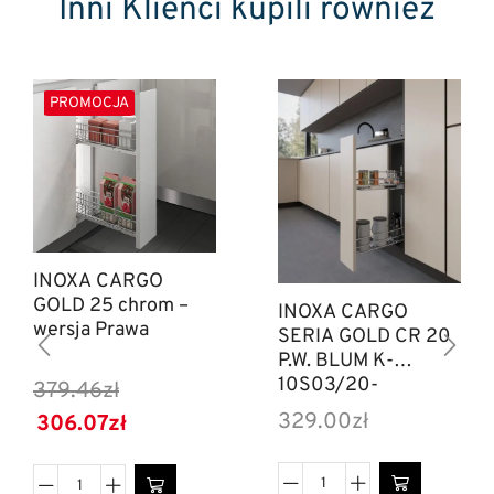
Inni Klienci kupili również
PROMOCJA
INOXA CARGO
GOLD 25 chrom –
INOXA CARGO
wersja Prawa
SERIA GOLD CR 20
P.W. BLUM K-
10S03/20-
379.46
zł
45PCRSGK
329.00
zł
306.07
zł