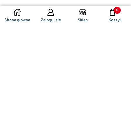
0
DODAJ DO KOSZYKA
Strona główna
Zaloguj się
Sklep
Koszyk
Naszym codziennym zadaniem jest
zwracanie szczególnej uwagi na detale. To w
nich drzemie sekret funkcjonalności oraz
harmonia piękna. Dzięki temu, iż udaje nam
się wprowadzić do oferty sprzedaży
nowoczesne i ergonomiczne w swym
kształcie klamki drzwiowe, jak również
zróżnicowane w swej stylistyce uchwyty