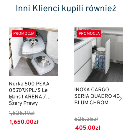
Inni Klienci kupili również
PROMOCJA
PROMOCJA
Nerka 600 PEKA
INOXA CARGO
05.707.KPL/S Le
SERIA QUADRO 40
Mans I ARENA /
BLUM CHROM
Szary Prawy
1,825.19
zł
526.35
zł
1,650.00
zł
405.00
zł